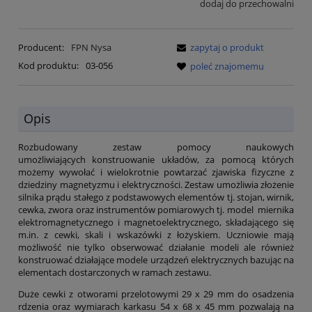
dodaj do przechowalni
Producent:
FPN Nysa
zapytaj o produkt
Kod produktu:
03-056
poleć znajomemu
Opis
Rozbudowany zestaw pomocy naukowych
umożliwiających konstruowanie układów, za pomocą których
możemy wywołać i wielokrotnie powtarzać zjawiska fizyczne z
dziedziny magnetyzmu i elektryczności. Zestaw umożliwia złożenie
silnika prądu stałego z podstawowych elementów tj. stojan, wirnik,
cewka, zwora oraz instrumentów pomiarowych tj. model miernika
elektromagnetycznego i magnetoelektrycznego, składającego się
m.in. z cewki, skali i wskazówki z łożyskiem. Uczniowie mają
możliwość nie tylko obserwować działanie modeli ale również
konstruować działające modele urządzeń elektrycznych bazując na
elementach dostarczonych w ramach zestawu.
Duże cewki z otworami przelotowymi 29 x 29 mm do osadzenia
rdzenia oraz wymiarach karkasu 54 x 68 x 45 mm pozwalają na