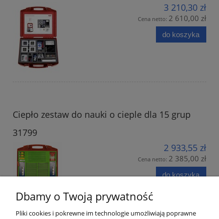
3 210,30 zł
2 610,00 zł
Cena netto:
do koszyka
Ciepło zestaw do nauki o cieple dla 15 grup
31799
2 933,55 zł
2 385,00 zł
Cena netto:
do koszyka
Dbamy o Twoją prywatność
Pliki cookies i pokrewne im technologie umożliwiają poprawne