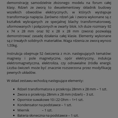
demonstrację samodzielnie złożonego modelu na forum całej
klasy. Rdzeń ze zworą to dwuelementowy składnik budowy
wszelkich obwodów elektrycznych, w których występuje
transformacja napięcia. Zarówno rdzeń jak i zwora wykonane są z
kształtek wykrajanych ze specjalnej blachy transformatorowej,
uformowanych i połączonych w zwarty blok. Ich duże rozmiary 92
x 74 x 28 mm oraz 92 x 28 x 28 mm (zwora) pozwalają
demonstrować zasadę działania całej klasie. Elementy wykonane
są z trwałych solidnych materiałów. Waga rdzenia ze zworą wynosi
1,55kg.
Instrukcja obejmuje 52 ćwiczenia z m.in. następujących tematów:
magnesy i pole magnetyczne, opór elektryczny, indukcja
elektromagnetyczna, elektroliza, czy odnawialne źródła energii.
Liczba ćwiczeń może być znacznie rozszerzona przez modyfikację
pewnych układów.
W skład zestawu wchodzą następujące elementy:
Rdzeń transformatora o przekroju 28mm x 28 mm – 1 szt.
Zwora o przekroju 28mm x 28 mm (rdzeń) – 3 szt.
Opornice suwakowe 10 i 22 Ohm – 1+1 szt.
Kondensator na podstawce – 1 szt.
Miernik – 1 szt.
Bateria słoneczna na podstawce – 1 szt.